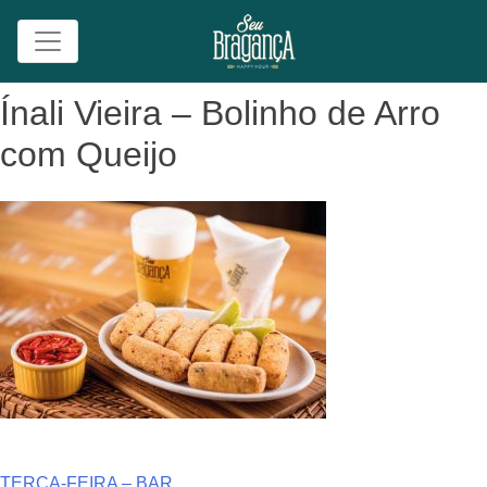
Skip
Ínali Vieira – Bolinho de Arro
to
com Queijo
content
TERÇA-FEIRA – BAR