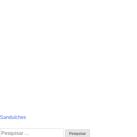
Navegação
Sanduíches
de
Pesquisar